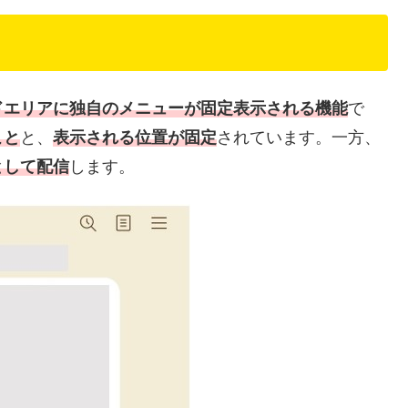
ドエリアに独自のメニューが固定表示される機能
で
こと
と、
表示される位置が固定
されています。一方、
として配信
します。