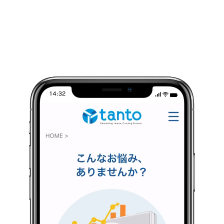
動
画
プ
レ
ー
ヤ
ー