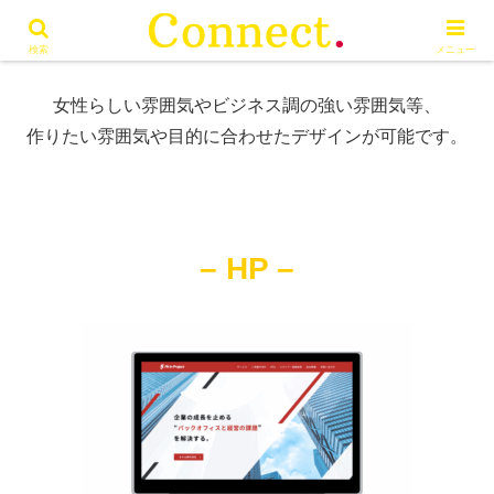
過去に制作した制作物の一部をご紹介いたします。
検索
メニュー
女性らしい雰囲気やビジネス調の強い雰囲気等、
作りたい雰囲気や目的に合わせたデザインが可能です。
–
HP –